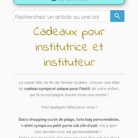
search
Cadeaux pour
institutrice et
instituteur
Le casse tête de fin de l'année scolaire : trouver une idée
de
cadeau sympa et unique pour l'instit
de votre enfant,
qui l'a accompagné durant toute une année !
Voici quelques idées pour vous !
Sacs shopping ou/et de plage, tote bag personnalisée,
t-shirt sympa ou petit porte clé clin d'oeil
, mis à part
ces derniers tout est personnalisable !
Notez que les textes des sacs peuvent être mis sur des t