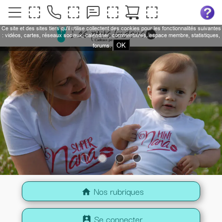
Ce site et des sites tiers qu'il utilise collectent des cookies pour les fonctionnalités suivantes
: vidéos, cartes, réseaux sociaux, calendrier, commentaires, espace membre, statistiques,
OK
forums.
Nos rubriques
home
Se connecter
perm_contact_calendar