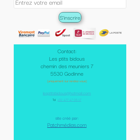
Contact:
Les ptits bidous
chemin des meuniers 7
5530 Godinne
(uniquement sur rendez-vous)
lesptitsbidous@hotmail.com
Tel
:
+32 477 47 05 17
site créé par:
Patchmédias.com