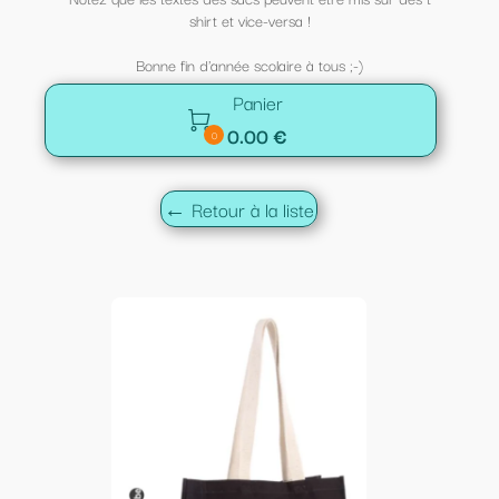
shirt et vice-versa !
Bonne fin d'année scolaire à tous ;-)
Panier

0.00 €
0
← Retour à la liste