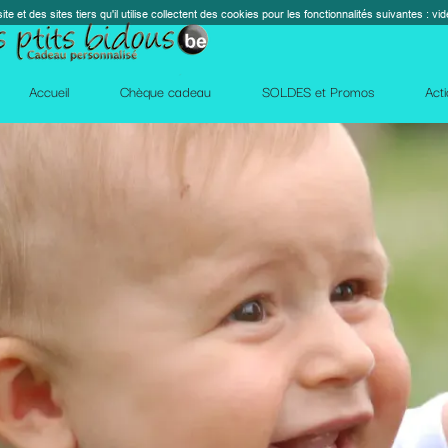
s cookies pour les fonctionnalités suivantes : vidéos, cartes, réseaux sociaux, calendrier, co
perm_contact_
SOLDES et Promos
Action Facebook
Blog
Des qu