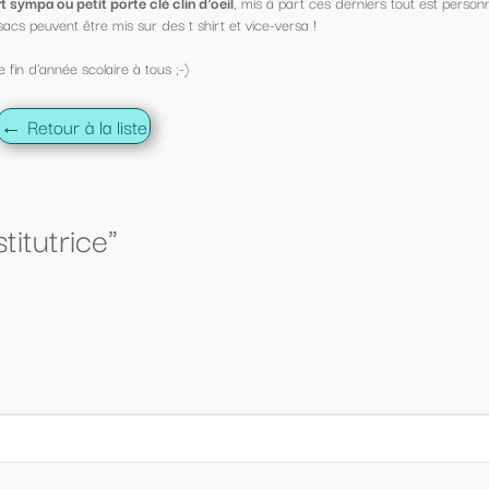
s à part ces derniers tout est personnalisable !
ce-versa !