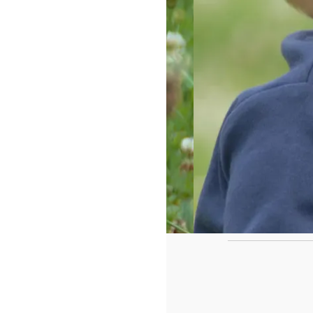
https://www.f
id=442780419
Ca
Le casse tête de fin de l'année