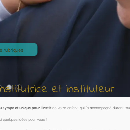
nstituteur
nfant, qui l'a accompagné durant toute une année !