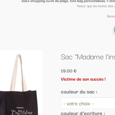
ge, tote bag personnalisée, t-shirt sympa ou petit porte clé clin d'oeil
, mi
Notez que les textes des sacs peuvent être mis sur des t shirt et vi
Bonne fin d'année scolaire à tous ;-)
← Retour à la liste
Sac "Madame l'institutrice"
19.00 €
Victime de son succès !
couleur du sac :
couleur d'ecriture :