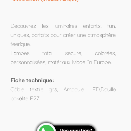
Découvrez les luminaires enfants,
fun,
uniques, parfaits pour créer une atmosphère
féérique.
Lampes total secure, colorées,
personnalisées, matériaux Made In Europe.
Fiche technique:
Câble textile gris, Ampoule LED,Douille
bakélite E27