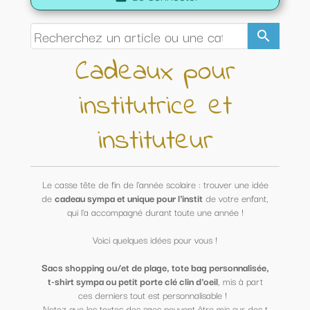
search
Cadeaux pour
institutrice et
instituteur
Le casse tête de fin de l'année scolaire : trouver une idée
de
cadeau sympa et unique pour l'instit
de votre enfant,
qui l'a accompagné durant toute une année !
Voici quelques idées pour vous !
Sacs shopping ou/et de plage, tote bag personnalisée,
t-shirt sympa ou petit porte clé clin d'oeil
, mis à part
ces derniers tout est personnalisable !
Notez que les textes des sacs peuvent être mis sur des t