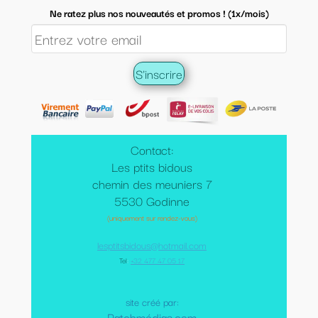
Ne ratez plus nos nouveautés et promos ! (1x/mois)
Contact:
Les ptits bidous
chemin des meuniers 7
5530 Godinne
(uniquement sur rendez-vous)
lesptitsbidous@hotmail.com
Tel
:
+32 477 47 05 17
site créé par:
Patchmédias.com