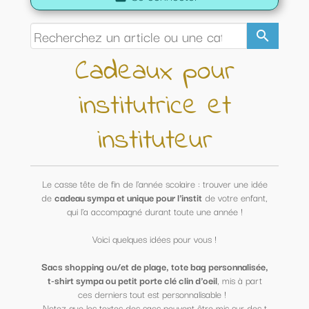
search
Cadeaux pour
institutrice et
instituteur
Le casse tête de fin de l'année scolaire : trouver une idée
de
cadeau sympa et unique pour l'instit
de votre enfant,
qui l'a accompagné durant toute une année !
Voici quelques idées pour vous !
Sacs shopping ou/et de plage, tote bag personnalisée,
t-shirt sympa ou petit porte clé clin d'oeil
, mis à part
ces derniers tout est personnalisable !
Notez que les textes des sacs peuvent être mis sur des t