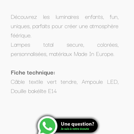
Découvrez les luminaires enfants,
fun,
uniques, parfaits pour créer une atmosphère
féérique.
Lampes total secure, colorées,
personnalisées, matériaux Made In Europe.
Fiche technique:
Câble textile vert tendre, Ampoule LED,
Douille bakélite E14