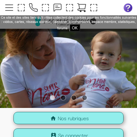
Ce site et des sites tiers qu'il utilise collectent des cookies pour les fonctionnalités suivantes
: vidéos, cartes, réseaux sociaux, calendrier, commentaires, espace membre, statistiques,
OK
forums.
Nos rubriques
home
Se connecter
perm_contact_calendar