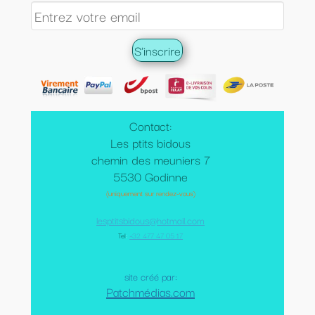
Contact:
Les ptits bidous
chemin des meuniers 7
5530 Godinne
(uniquement sur rendez-vous)
lesptitsbidous@hotmail.com
Tel
:
+32 477 47 05 17
site créé par:
Patchmédias.com