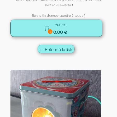
shirt et vice-versa !
Bonne fin d'année scolaire à tous ;-)
Panier

0.00 €
0
← Retour à la liste