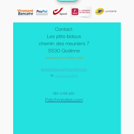
Contact:
Les ptits bidous
chemin des meuniers 7
5530 Godinne
(uniquement sur rendez-vous)
lesptitsbidous@hotmail.com
Tel
:
+32 477 47 05 17
site créé par:
Patchmédias.com