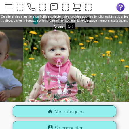
Ce site et des sites tiers qu'il utilise collectent des cookies pour les fonctionnalités suivantes
: vidéos, cartes, réseaux sociaux, calendrier, commentaires, espace membre, statistiques,
OK
forums.
Nos rubriques
home
Se connecter
perm_contact_calendar