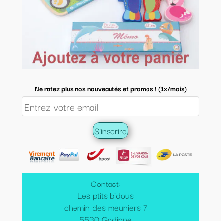
Ne ratez plus nos nouveautés et promos ! (1x/mois)
Contact:
Les ptits bidous
chemin des meuniers 7
5530 Godinne