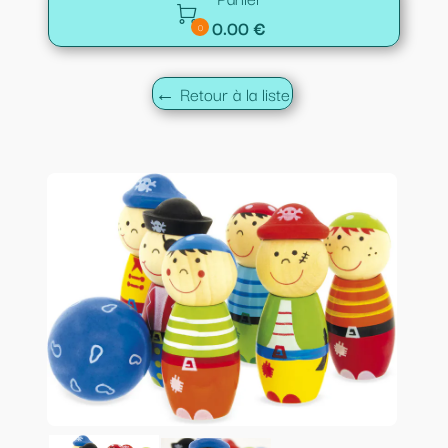

0.00 €
0
← Retour à la liste