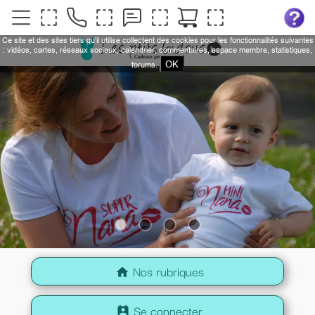
Ce site et des sites tiers qu'il utilise collectent des cookies pour les fonctionnalités suivantes
: vidéos, cartes, réseaux sociaux, calendrier, commentaires, espace membre, statistiques,
OK
forums.
Nos rubriques
home
Se connecter
perm_contact_calendar