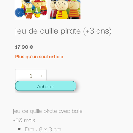
jeu de quille pirate (+3 ans)
17.90 €
Plus qu'un seul article
-
+
Acheter
jeu de quille pirate avec balle
+36 mois
Dim : 8 x 3 cm