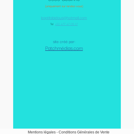
(uniquement sur rendez-vous)
lesptitsbidous@hotmail.com
Tel
:
+32 477 47 05 17
site créé par:
Patchmédias.com
Mentions légales
-
Conditions Générales de Vente