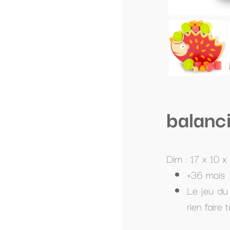
balancier en bois hé
Dim : 17 x 10 x 2 cm.
+36 mois
Le jeu du balancier est un jeu d’équili
rien faire tomber sinon c’est le joueur su