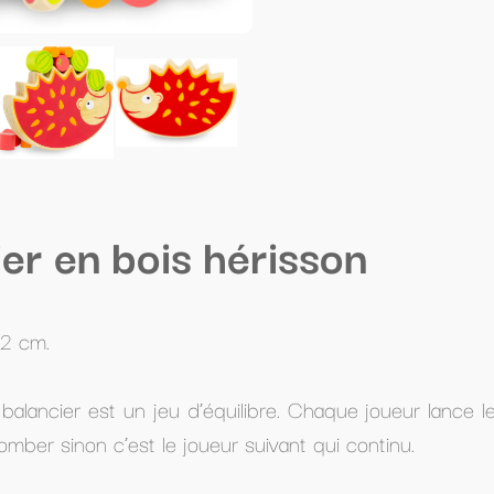
risson
bre. Chaque joueur lance le dé coloré ce qui détermine l
ivant qui continu.