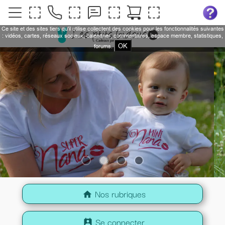
Ce site et des sites tiers qu'il utilise collectent des cookies pour les fonctionnalités suivantes
: vidéos, cartes, réseaux sociaux, calendrier, commentaires, espace membre, statistiques,
OK
forums.
Nos rubriques
home
Se connecter
perm_contact_calendar