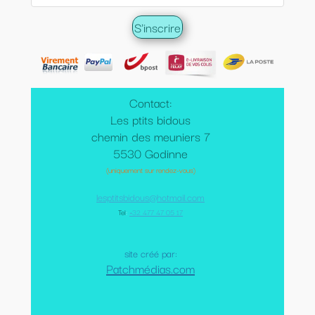
Contact:
Les ptits bidous
chemin des meuniers 7
5530 Godinne
(uniquement sur rendez-vous)
lesptitsbidous@hotmail.com
Tel
:
+32 477 47 05 17
site créé par:
Patchmédias.com