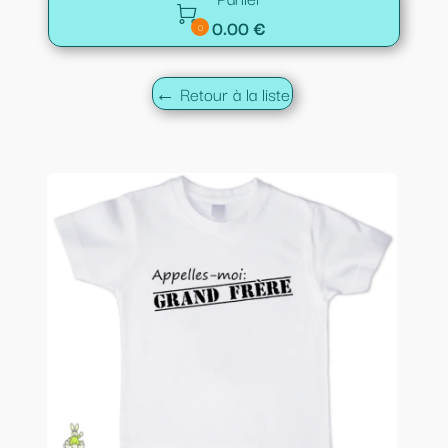

0.00 €
0
← Retour à la liste