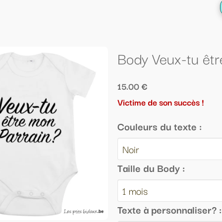
← Retour à la liste
Body Veux-tu être mon Parrain??
15.00 €
Victime de son succès !
Couleurs du texte :
Taille du Body :
Texte à personnaliser? :