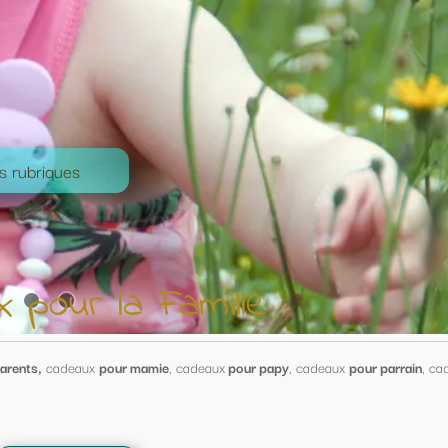
le
our papy
, cadeaux
pour parrain
, cadeaux
pour marraine .