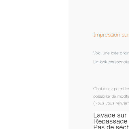
Impression sur textile personnalisé a partir
Voici une idée original pour faire passer un message av
Un look personnalisé dès la naissance, un cadeau pour tou
Choisissez parmi les modèles présentés, ou composez vo
possibilité de modifier un modèle présenté.
(Nous vous renverrons le modèle par mail pour accord de
Lavage sur l’envers à 40°.
Repassage sur l’envers.
Pas de sèche-linge.