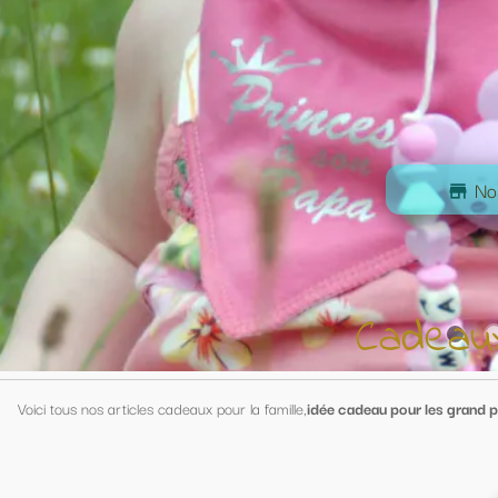
acebook.com/tr?
996549&ev=PageView&noscript=1
Nos rubriques
store
Cadeaux pour la Famil
famille,
idée cadeau pour les grand parents,
cadeaux
pour mamie
, cadeaux
p