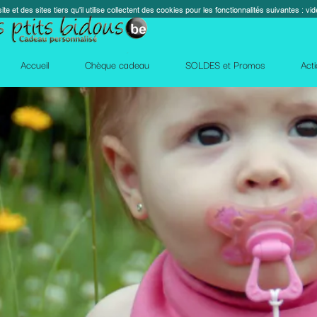
s cookies pour les fonctionnalités suivantes : vidéos, cartes, réseaux sociaux, calendrier, co
perm_contact_
SOLDES et Promos
Action Facebook
Blog
Des qu