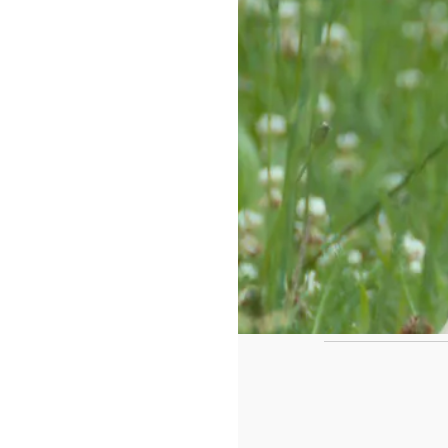
https://www.f
id=442780419
Voici tous nos articles cadeaux pour la 