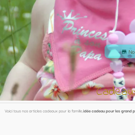
acebook.com/tr?
996549&ev=PageView&noscript=1
Nos rubriques
store
Cadeaux pour la Famil
famille,
idée cadeau pour les grand parents,
cadeaux
pour mamie
, cadeaux
p