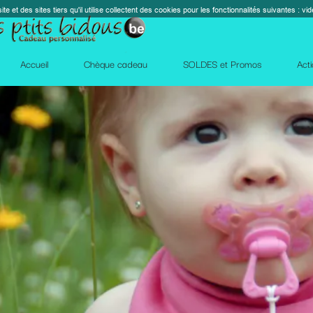
s cookies pour les fonctionnalités suivantes : vidéos, cartes, réseaux sociaux, calendrier, co
perm_contact_
SOLDES et Promos
Action Facebook
Blog
Des qu