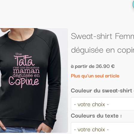
← Retour à la liste
Sweat-shirt Femme "Une tata c'est
déguisée en copine"
à partir de 36.90 €
Plus qu'un seul article
Couleur du sweat-shirt avec capuche :
Couleurs du texte :