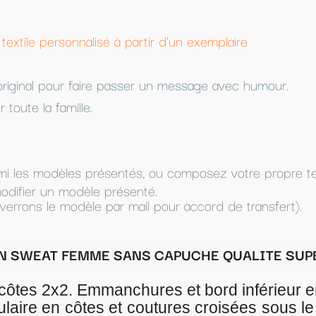
d'un exemplaire
 message avec humour.
 composez votre propre texte (dans Texte à imprimer) e
ur accord de transfert).
APUCHE QUALITE SUPERIEURE
 et bord inférieur en côtes 2x2
tures croisées sous le col point de recouvre