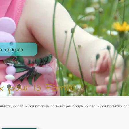
le
our papy
, cadeaux
pour parrain
, cadeaux
pour marraine .