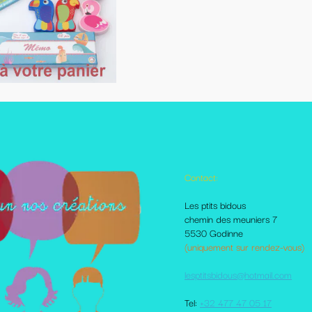
Contact:
Autres pages disponibles
Les ptits bidous
Foire aux questions
chemin des meuniers 7
Le Blog
5530 Godinne
Les livraisons et paiement
(uniquement sur rendez-vous)
Mes amis sur le net
Moi dans la presse
lesptitsbidous@hotmail.com
Me contacter
CGV
Tel:
+32 477 47 05 17
votre comte client