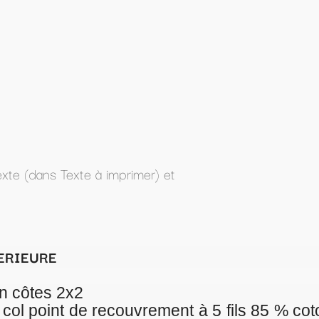
t
ment à 5 fils 85 % coton organique peigné ri