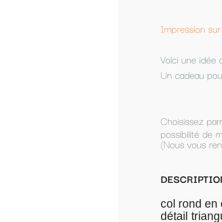
Impression sur textile personnalisé à partir 
Voici une idée original pour faire passer un
Un cadeau pour toute la famille.
Choisissez parmi les modèles présentés, ou
possibilité de modifier un modèle présenté.
(Nous vous renverrons le modèle par mail po
DESCRIPTION SWEAT FEMME SANS C
col rond en côtes 2x2. Emmanchures
détail triangulaire en côtes et cou