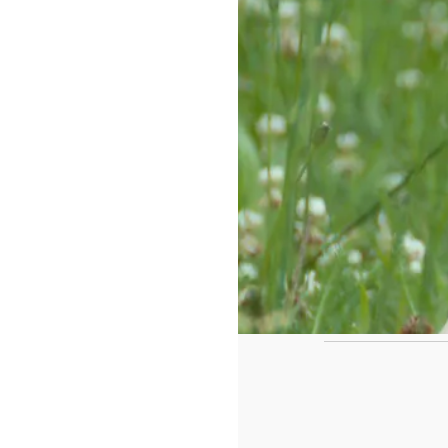
https://www.f
id=442780419
Voici tous nos articles cadeaux pour la 