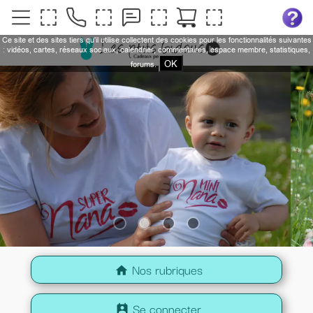
Ce site et des sites tiers qu'il utilise collectent des cookies pour les fonctionnalités suivantes
: vidéos, cartes, réseaux sociaux, calendrier, commentaires, espace membre, statistiques,
OK
forums.
Nos rubriques
home
Se connecter
perm_contact_calendar