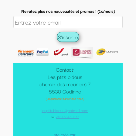
Ne ratez plus nos nouveautés et promos ! (1x/mois)
Contact:
Les ptits bidous
chemin des meuniers 7
5530 Godinne
(uniquement sur rendez-vous)
lesptitsbidous@hotmail.com
Tel
:
+32 477 47 05 17
site créé par: