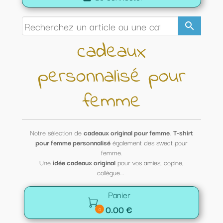
search
cadeaux
personnalisé pour
femme
Notre sélection de
cadeaux original pour femme
.
T-shirt
pour femme personnalisé
également des sweat pour
femme.
Une
idée cadeaux original
pour vos amies, copine,
collègue...
Panier

0.00 €
0