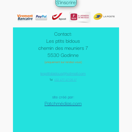
Contact:
Les ptits bidous
chemin des meuniers 7
5530 Godinne
(uniquement sur rendez-vous)
lesptitsbidous@hotmail.com
Tel
:
+32 477 47 05 17
site créé par:
Patchmédias.com