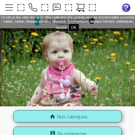
Ce site et des sites tiers qu'il utilise collectent des cookies pour les fonctionnalités suivantes
: vidéos, cartes, réseaux sociaux, calendrier, commentaires, espace membre, statistiques,
OK
forums.
Nos rubriques
home
Se connecter
perm_contact_calendar