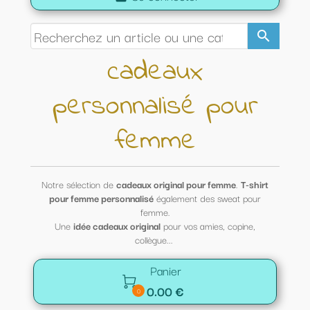
search
cadeaux
personnalisé pour
femme
Notre sélection de
cadeaux original pour femme
.
T-shirt
pour femme personnalisé
également des sweat pour
femme.
Une
idée cadeaux original
pour vos amies, copine,
collègue...
Panier

0.00 €
0