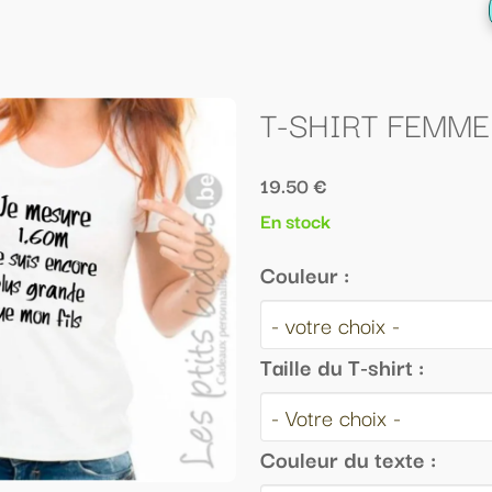
← Retour à la liste
T-SHIRT FEMME "Je mesure 1,60m...
19.50 €
En stock
Couleur :
Taille du T-shirt :
Couleur du texte :