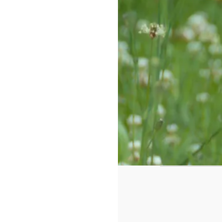
https://www.f
id=442780419
Notre sélec