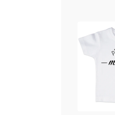
T-
Body
15
En 
Mo
Co