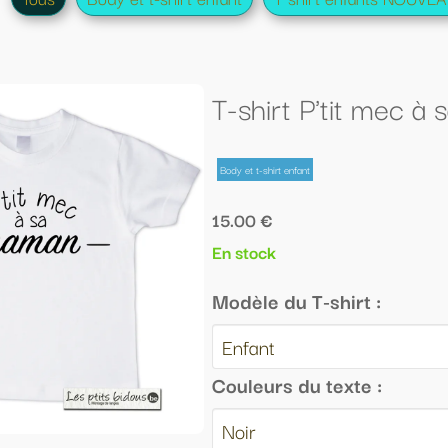
shirt P'tit mec à sa Maman
 et t-shirt enfant
.00 €
stock
dèle du T-shirt :
uleurs du texte :