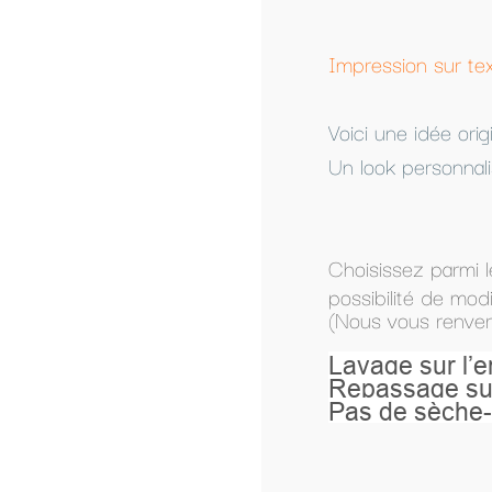
Impression sur textile personnalisé a partir d'u
Voici une idée original pour faire passer un me
Un look personnalisé dès la naissance, un cadeau
Choisissez parmi les modèles présentés, ou co
possibilité de modifier un modèle présenté.
(Nous vous renverrons le modèle par mail pour 
Lavage sur l’envers à 40°.
Repassage sur l’envers.
Pas de sèche-linge.