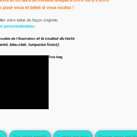
!
e
TOCKS
s!
 adultes
Sweat-shirt adultes