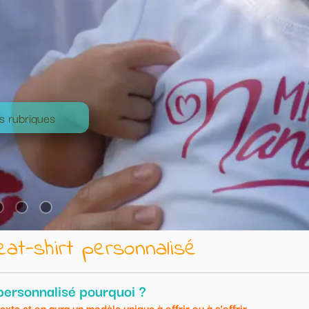
lisé
frir ou à s'offrir