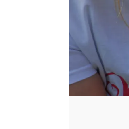
https://www.f
id=442780419
Tee-
Parce que c'est trop