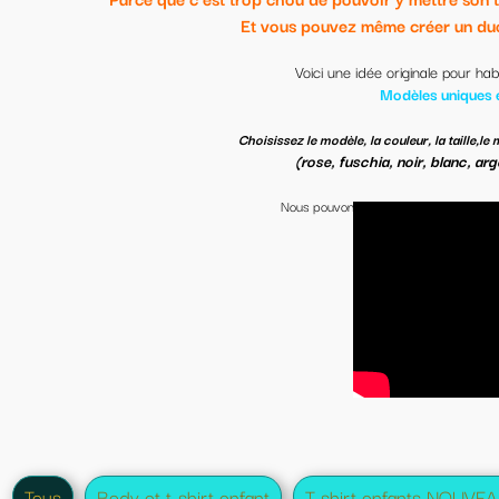
vous pouvez même créer un duo pour vous et bébé si vous voulez 
Voici une idée originale pour habiller votre bébé de façon originale.
Modèles uniques et personnalisables.
et la couleur du text
sissez le modèle, la couleur, la taille,le modèle de l'illustration
(rose, fuschia, noir, blanc, argenté, bleu clair, turquoise foncé).
Nous pouvons
personnaliser VOTRE tee-shirt, body, sweat-shirt et Tote bag
crées sur
(tous les modèles peuvent être
body, t-shirt, Sweat-shirt (et tote bag)
Possible avec le texte de votre choix.
(choisir composition personnelle)
disponibles : du XS au XXXL-et de 0 mois à 5 ans SUIVANT DISPONIBILITE DES S
 ne trouvez pas votre bonheur? Pas de souci, nous le créons pour vou
contactez nous.
Supplément si texte des deux côtés ou si plusieurs couleurs de texte.
t
T shirt enfants NOUVEAU
Tee-shirt famille
T-shirt