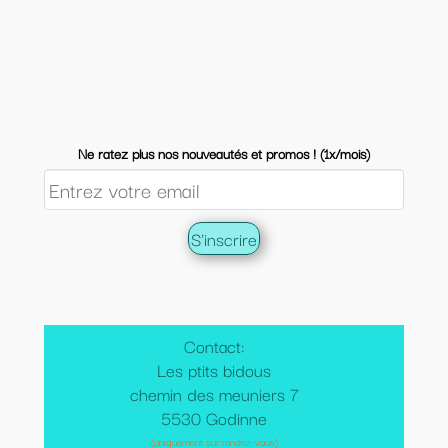
Ne ratez plus nos nouveautés et promos ! (1x/mois)
Contact:
Les ptits bidous
chemin des meuniers 7
5530 Godinne
(uniquement sur rendez-vous)