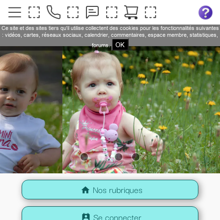
Ce site et des sites tiers qu'il utilise collectent des cookies pour les fonctionnalités suivantes
: vidéos, cartes, réseaux sociaux, calendrier, commentaires, espace membre, statistiques,
OK
forums.
Nos rubriques
home
Se connecter
perm_contact_calendar