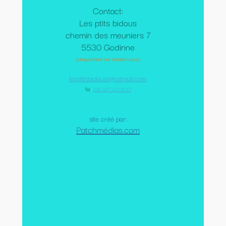
Contact:
Les ptits bidous
chemin des meuniers 7
5530 Godinne
(uniquement sur rendez-vous)
lesptitsbidous@hotmail.com
Tel
:
+32 477 47 05 17
site créé par:
Patchmédias.com