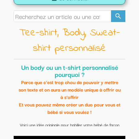
search
Tee-shirt, Body, Sweat-
shirt personnalisé
Un body ou un t-shirt personnalisé
pourquoi ?
Parce que c'est trop chou de pouvoir y mettre
son texte et on aura un modèle unique à offrir ou
à s'offrir
Et vous pouvez même créer un duo pour vous et
bébé si vous voulez !
Voici une idée originale pour habiller votre bébé de façon
originale.
Modèles uniques et personnalisables.