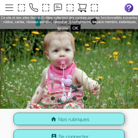
Ce site et des sites tiers qu'il utilise collectent des cookies pour les fonctionnalités suivantes
: vidéos, cartes, réseaux sociaux, calendrier, commentaires, espace membre, statistiques,
OK
forums.
Nos rubriques
home
Se connecter
perm_contact_calendar