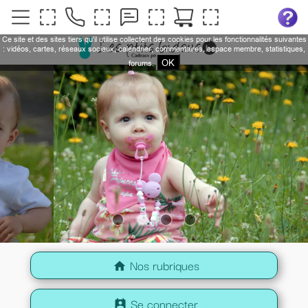
Ce site et des sites tiers qu'il utilise collectent des cookies pour les fonctionnalités suivantes
: vidéos, cartes, réseaux sociaux, calendrier, commentaires, espace membre, statistiques,
OK
forums.
Nos rubriques
home
Se connecter
perm_contact_calendar