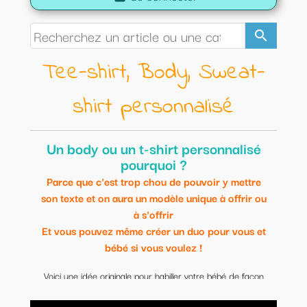
search
Tee-shirt, Body, Sweat-
shirt personnalisé
Un body ou un t-shirt personnalisé
pourquoi ?
Parce que c'est trop chou de pouvoir y mettre
son texte et on aura un modèle unique à offrir ou
à s'offrir
Et vous pouvez même créer un duo pour vous et
bébé si vous voulez !
Voici une idée originale pour habiller votre bébé de façon
originale.
Modèles uniques et personnalisables.