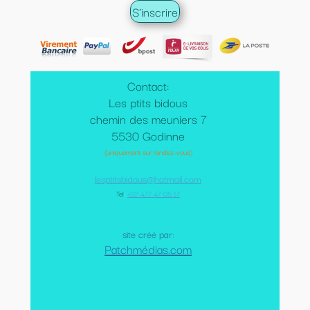
Contact:
Les ptits bidous
chemin des meuniers 7
5530 Godinne
(uniquement sur rendez-vous)
lesptitsbidous@hotmail.com
Tel
:
+32 477 47 05 17
site créé par:
Patchmédias.com