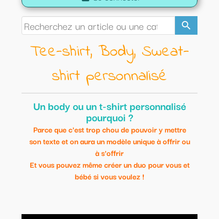
search
Tee-shirt, Body, Sweat-
shirt personnalisé
Un body ou un t-shirt personnalisé
pourquoi ?
Parce que c'est trop chou de pouvoir y mettre
son texte et on aura un modèle unique à offrir ou
à s'offrir
Et vous pouvez même créer un duo pour vous et
bébé si vous voulez !
Voici une idée originale pour habiller votre bébé de façon
originale.
Modèles uniques et personnalisables.