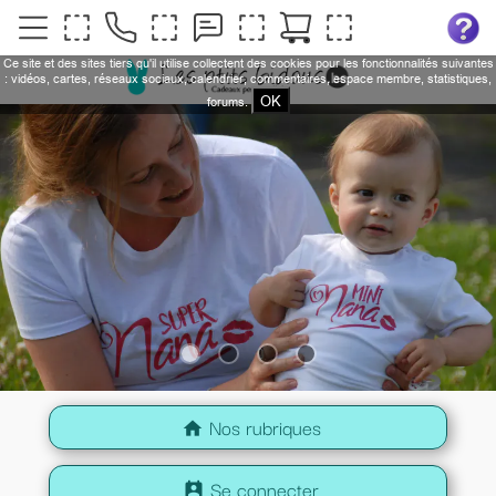
Ce site et des sites tiers qu'il utilise collectent des cookies pour les fonctionnalités suivantes
: vidéos, cartes, réseaux sociaux, calendrier, commentaires, espace membre, statistiques,
OK
forums.
Nos rubriques
home
Se connecter
perm_contact_calendar