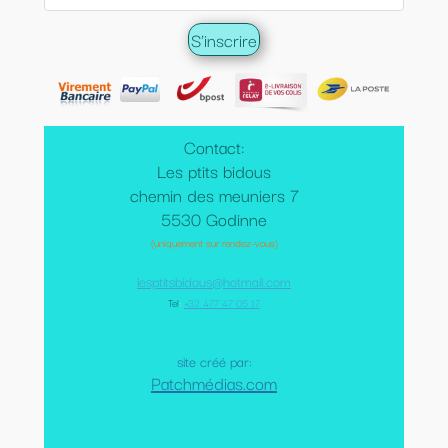
Contact:
Les ptits bidous
chemin des meuniers 7
5530 Godinne
(uniquement sur rendez-vous)
lesptitsbidous@hotmail.com
Tel
:
+32 477 47 05 17
site créé par:
Patchmédias.com