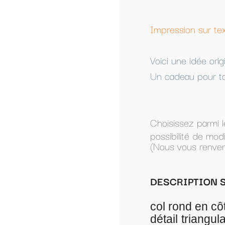
Impression sur textile personnalisé à partir d'u
Voici une idée original pour faire passer un me
Un cadeau pour toute la famille.
Choisissez parmi les modèles présentés, ou co
possibilité de modifier un modèle présenté.
(Nous vous renverrons le modèle par mail pour 
DESCRIPTION SWEAT FEMME SANS CAP
col rond en côtes 2x2. Emmanchures e
détail triangulaire en côtes et coutu