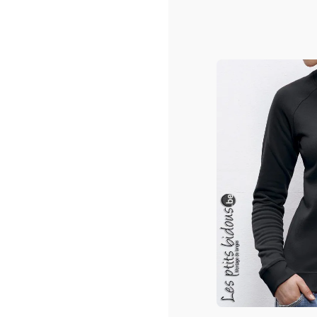
Sw
Swea
36
Plu
Co
Co