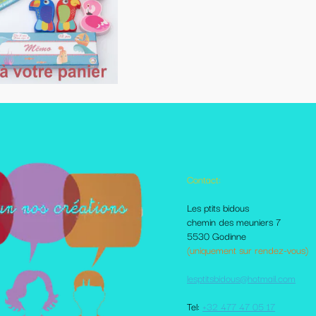
Contact:
Autres pages disponibles
Les ptits bidous
Foire aux questions
chemin des meuniers 7
Le Blog
5530 Godinne
Les livraisons et paiement
(uniquement sur rendez-vous)
Mes amis sur le net
Moi dans la presse
lesptitsbidous@hotmail.com
Me contacter
CGV
Tel:
+32 477 47 05 17
votre comte client