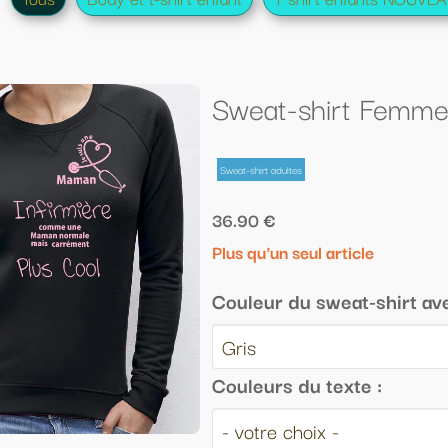
eat-shirt Femme "Je suis une maman 
t-shirt adultes
.90 €
s qu'un seul article
uleur du sweat-shirt avec capuche :
uleurs du texte :