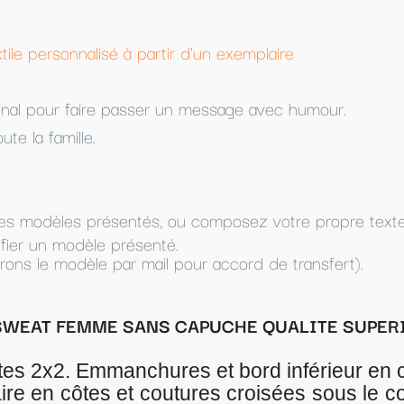
n exemplaire
ssage avec humour.
mposez votre propre texte (dans Texte à imprimer) et
accord de transfert).
UCHE QUALITE SUPERIEURE
t bord inférieur en côtes 2x2
res croisées sous le col point de recouvreme