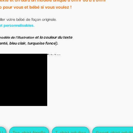
!
e
TOCKS
s!
 adultes
Sweat-shirt adultes