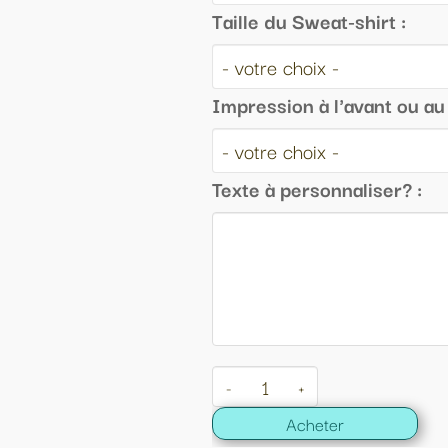
lle du Sweat-shirt :
pression à l'avant ou au dos :
xte à personnaliser? :
+
Acheter