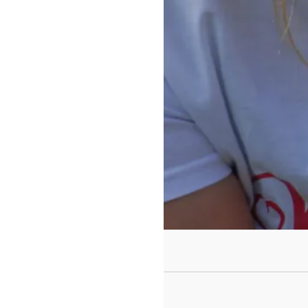
https://www.f
id=442780419
Tee-
Parce que c'est trop