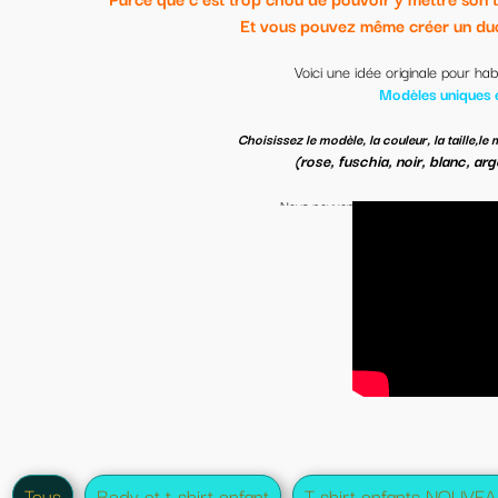
vous pouvez même créer un duo pour vous et bébé si vous voulez 
Voici une idée originale pour habiller votre bébé de façon originale.
Modèles uniques et personnalisables.
et la couleur du text
sissez le modèle, la couleur, la taille,le modèle de l'illustration
(rose, fuschia, noir, blanc, argenté, bleu clair, turquoise foncé).
Nous pouvons
personnaliser VOTRE tee-shirt, body, sweat-shirt et Tote bag
crées sur
(tous les modèles peuvent être
body, t-shirt, Sweat-shirt (et tote bag)
Possible avec le texte de votre choix.
(choisir composition personnelle)
disponibles : du XS au XXXL-et de 0 mois à 5 ans SUIVANT DISPONIBILITE DES S
 ne trouvez pas votre bonheur? Pas de souci, nous le créons pour vou
contactez nous.
Supplément si texte des deux côtés ou si plusieurs couleurs de texte.
t
T shirt enfants NOUVEAU
Tee-shirt famille
T-shirt