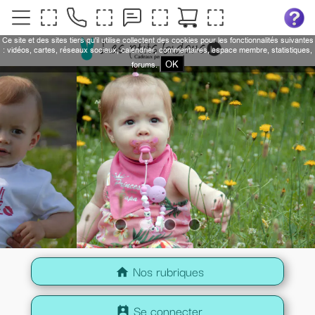
Ce site et des sites tiers qu'il utilise collectent des cookies pour les fonctionnalités suivantes
: vidéos, cartes, réseaux sociaux, calendrier, commentaires, espace membre, statistiques,
OK
forums.
Nos rubriques
home
Se connecter
perm_contact_calendar