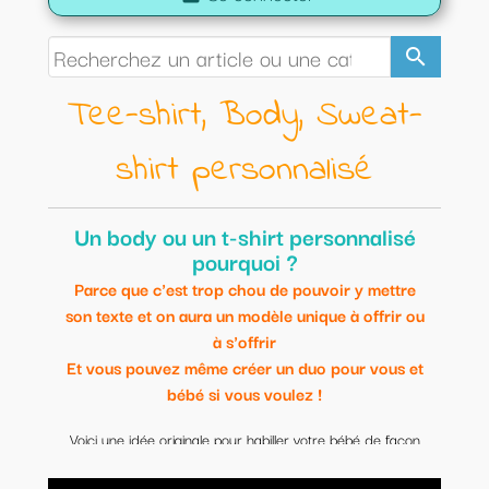
search
Tee-shirt, Body, Sweat-
shirt personnalisé
Un body ou un t-shirt personnalisé
pourquoi ?
Parce que c'est trop chou de pouvoir y mettre
son texte et on aura un modèle unique à offrir ou
à s'offrir
Et vous pouvez même créer un duo pour vous et
bébé si vous voulez !
Voici une idée originale pour habiller votre bébé de façon
originale.
Modèles uniques et personnalisables.