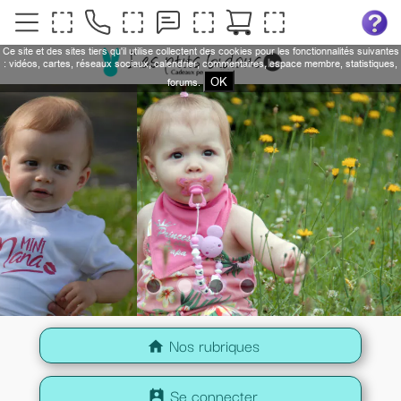
Ce site et des sites tiers qu'il utilise collectent des cookies pour les fonctionnalités suivantes
: vidéos, cartes, réseaux sociaux, calendrier, commentaires, espace membre, statistiques,
OK
forums.
Nos rubriques
home
Se connecter
perm_contact_calendar