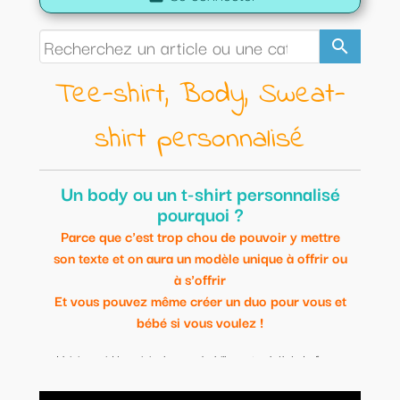
search
Tee-shirt, Body, Sweat-
shirt personnalisé
Un body ou un t-shirt personnalisé
pourquoi ?
Parce que c'est trop chou de pouvoir y mettre
son texte et on aura un modèle unique à offrir ou
à s'offrir
Et vous pouvez même créer un duo pour vous et
bébé si vous voulez !
Voici une idée originale pour habiller votre bébé de façon
originale.
Modèles uniques et personnalisables.