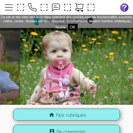
Ce site et des sites tiers qu'il utilise collectent des cookies pour les fonctionnalités suivantes
: vidéos, cartes, réseaux sociaux, calendrier, commentaires, espace membre, statistiques,
OK
forums.
Nos rubriques
home
Se connecter
perm_contact_calendar