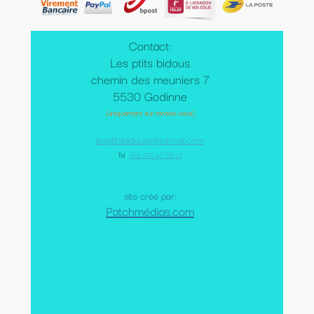
Contact:
Les ptits bidous
chemin des meuniers 7
5530 Godinne
(uniquement sur rendez-vous)
lesptitsbidous@hotmail.com
Tel
:
+32 477 47 05 17
site créé par:
Patchmédias.com