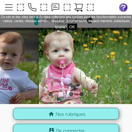
Ce site et des sites tiers qu'il utilise collectent des cookies pour les fonctionnalités suivantes
: vidéos, cartes, réseaux sociaux, calendrier, commentaires, espace membre, statistiques,
OK
forums.
Nos rubriques
home
Se connecter
perm_contact_calendar