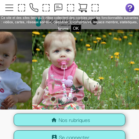
Ce site et des sites tiers qu'il utilise collectent des cookies pour les fonctionnalités suivantes
: vidéos, cartes, réseaux sociaux, calendrier, commentaires, espace membre, statistiques,
OK
forums.
Nos rubriques
home
Se connecter
perm_contact_calendar