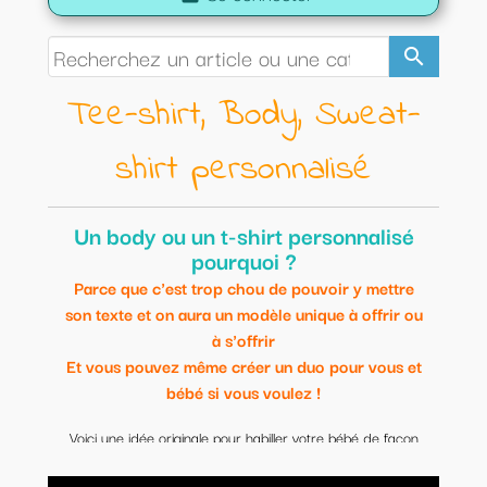
search
Tee-shirt, Body, Sweat-
shirt personnalisé
Un body ou un t-shirt personnalisé
pourquoi ?
Parce que c'est trop chou de pouvoir y mettre
son texte et on aura un modèle unique à offrir ou
à s'offrir
Et vous pouvez même créer un duo pour vous et
bébé si vous voulez !
Voici une idée originale pour habiller votre bébé de façon
originale.
Modèles uniques et personnalisables.