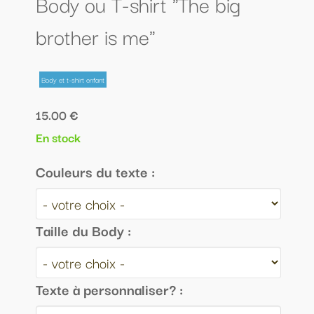
Body ou T-shirt "The big
brother is me"
Body et t-shirt enfant
15.00 €
En stock
Couleurs du texte :
Taille du Body :
Texte à personnaliser? :