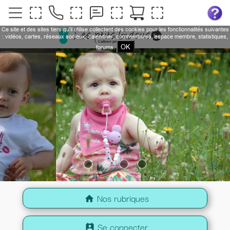
Ce site et des sites tiers qu'il utilise collectent des cookies pour les fonctionnalités suivantes
: vidéos, cartes, réseaux sociaux, calendrier, commentaires, espace membre, statistiques,
OK
forums.
Nos rubriques
home
Se connecter
perm_contact_calendar