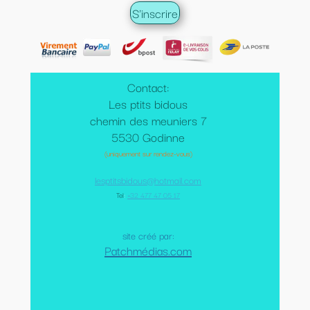
Contact:
Les ptits bidous
chemin des meuniers 7
5530 Godinne
(uniquement sur rendez-vous)
lesptitsbidous@hotmail.com
Tel
:
+32 477 47 05 17
site créé par:
Patchmédias.com