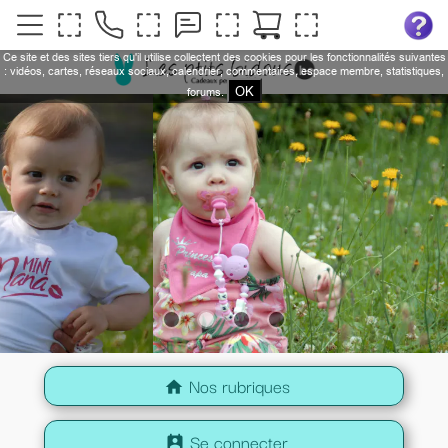
Ce site et des sites tiers qu'il utilise collectent des cookies pour les fonctionnalités suivantes
: vidéos, cartes, réseaux sociaux, calendrier, commentaires, espace membre, statistiques,
OK
forums.
Nos rubriques
home
Se connecter
perm_contact_calendar