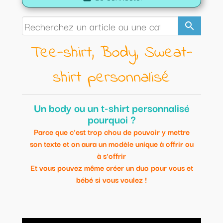
search
Tee-shirt, Body, Sweat-
shirt personnalisé
Un body ou un t-shirt personnalisé
pourquoi ?
Parce que c'est trop chou de pouvoir y mettre
son texte et on aura un modèle unique à offrir ou
à s'offrir
Et vous pouvez même créer un duo pour vous et
bébé si vous voulez !
Voici une idée originale pour habiller votre bébé de façon
originale.
Modèles uniques et personnalisables.