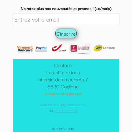
Ne ratez plus nos nouveautés et promos ! (1x/mois)
Contact:
Les ptits bidous
chemin des meuniers 7
5530 Godinne
(uniquement sur rendez-vous)
lesptitsbidous@hotmail.com
Tel
:
+32 477 47 05 17
site créé par: