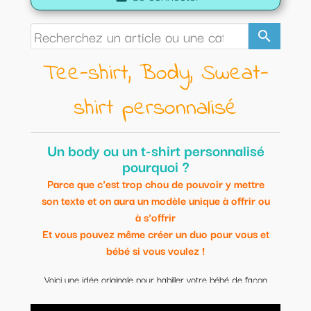
search
Tee-shirt, Body, Sweat-
shirt personnalisé
Un body ou un t-shirt personnalisé
pourquoi ?
Parce que c'est trop chou de pouvoir y mettre
son texte et on aura un modèle unique à offrir ou
à s'offrir
Et vous pouvez même créer un duo pour vous et
bébé si vous voulez !
Voici une idée originale pour habiller votre bébé de façon
originale.
Modèles uniques et personnalisables.