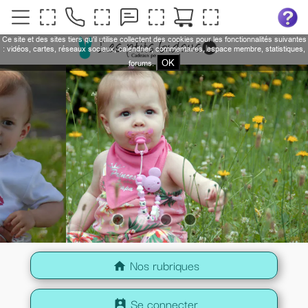
Ce site et des sites tiers qu'il utilise collectent des cookies pour les fonctionnalités suivantes
: vidéos, cartes, réseaux sociaux, calendrier, commentaires, espace membre, statistiques,
OK
forums.
Nos rubriques
home
Se connecter
perm_contact_calendar