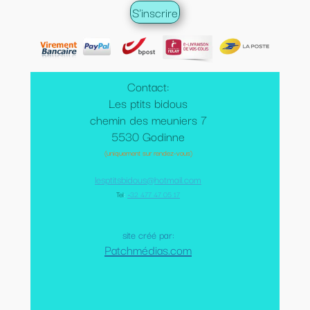
Contact:
Les ptits bidous
chemin des meuniers 7
5530 Godinne
(uniquement sur rendez-vous)
lesptitsbidous@hotmail.com
Tel
:
+32 477 47 05 17
site créé par:
Patchmédias.com