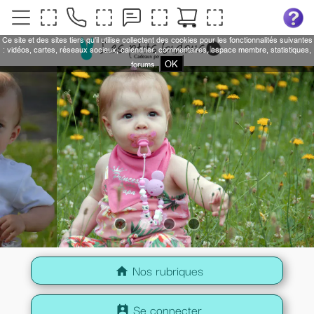
Ce site et des sites tiers qu'il utilise collectent des cookies pour les fonctionnalités suivantes
: vidéos, cartes, réseaux sociaux, calendrier, commentaires, espace membre, statistiques,
OK
forums.
Nos rubriques
home
Se connecter
perm_contact_calendar