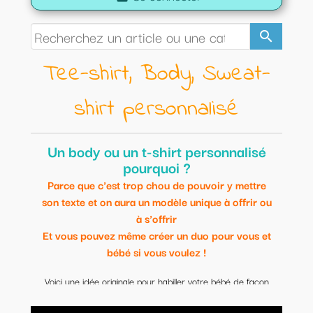
search
Tee-shirt, Body, Sweat-
shirt personnalisé
Un body ou un t-shirt personnalisé
pourquoi ?
Parce que c'est trop chou de pouvoir y mettre
son texte et on aura un modèle unique à offrir ou
à s'offrir
Et vous pouvez même créer un duo pour vous et
bébé si vous voulez !
Voici une idée originale pour habiller votre bébé de façon
originale.
Modèles uniques et personnalisables.