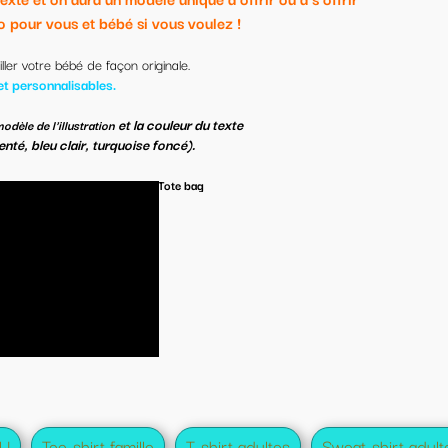
!
e
TOCKS
s!
 adultes
Sweat-shirt adultes