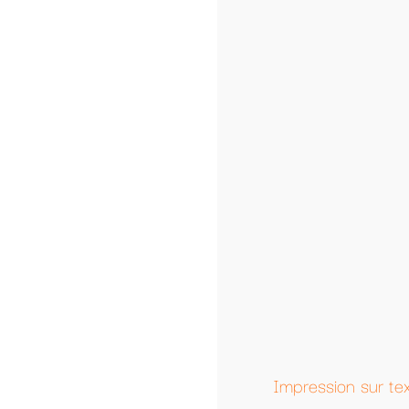
Tai
Pr
Qua
-
Impression sur textile personnalisé a partir d'u