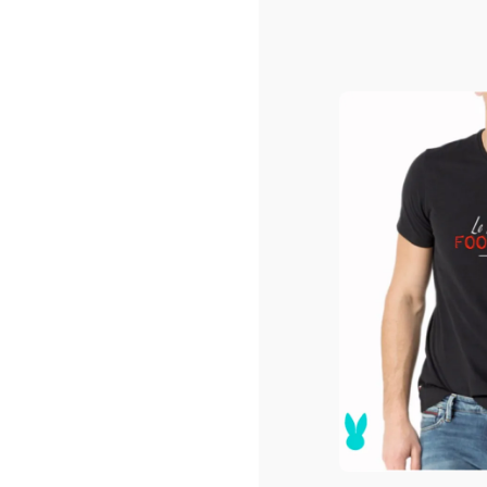
T
Tee-
19
En 
Mo
Co