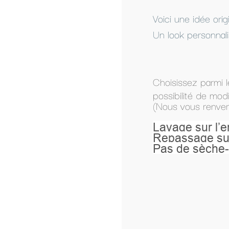
Voici une idée original pour faire passer un me
Un look personnalisé dès la naissance, un cadeau
Choisissez parmi les modèles présentés, ou co
possibilité de modifier un modèle présenté.
(Nous vous renverrons le modèle par mail pour 
Lavage sur l’envers à 40°.
Repassage sur l’envers.
Pas de sèche-linge.