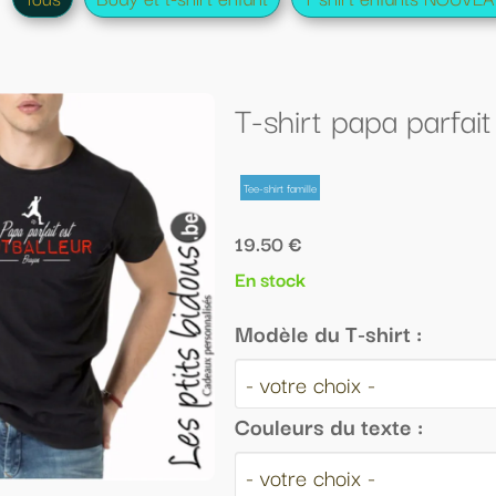
-shirt papa parfait FOOTBALLEUR
shirt famille
.50 €
stock
dèle du T-shirt :
uleurs du texte :