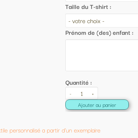
lle du T-shirt :
énom de (des) enfant :
ntité :
+
Ajouter au panier
n exemplaire