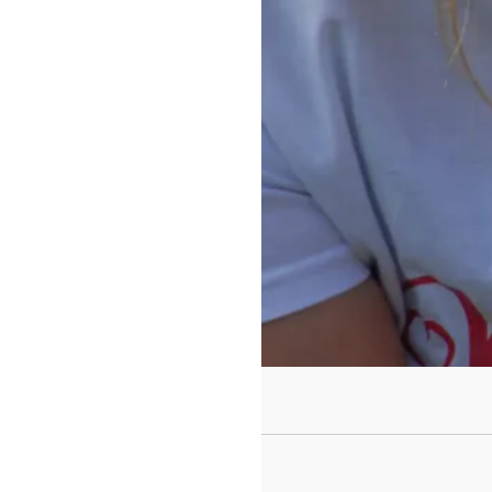
https://www.f
id=442780419
Tee-
Parce que c'est trop