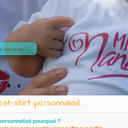
lisé
frir ou à s'offrir