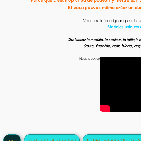
vous pouvez même créer un duo pour vous et bébé si vous voulez 
Voici une idée originale pour habiller votre bébé de façon originale.
Modèles uniques et personnalisables.
et la couleur du text
sissez le modèle, la couleur, la taille,le modèle de l'illustration
(rose, fuschia, noir, blanc, argenté, bleu clair, turquoise foncé).
Nous pouvons
personnaliser VOTRE tee-shirt, body, sweat-shirt et Tote bag
crées sur
(tous les modèles peuvent être
body, t-shirt, Sweat-shirt (et tote bag)
Possible avec le texte de votre choix.
(choisir composition personnelle)
disponibles : du XS au XXXL-et de 0 mois à 5 ans SUIVANT DISPONIBILITE DES S
 ne trouvez pas votre bonheur? Pas de souci, nous le créons pour vou
contactez nous.
Supplément si texte des deux côtés ou si plusieurs couleurs de texte.
t
T shirt enfants NOUVEAU
Tee-shirt famille
T-shirt