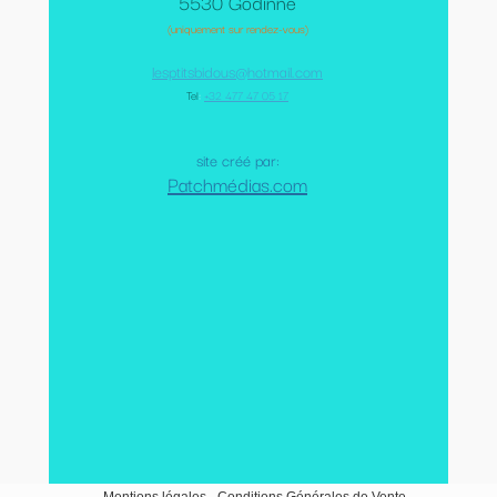
5530 Godinne
(uniquement sur rendez-vous)
lesptitsbidous@hotmail.com
Tel
:
+32 477 47 05 17
site créé par:
Patchmédias.com