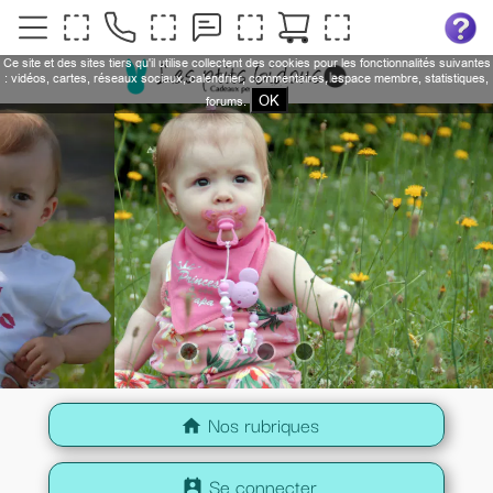
Ce site et des sites tiers qu'il utilise collectent des cookies pour les fonctionnalités suivantes
: vidéos, cartes, réseaux sociaux, calendrier, commentaires, espace membre, statistiques,
OK
forums.
Nos rubriques
home
Se connecter
perm_contact_calendar