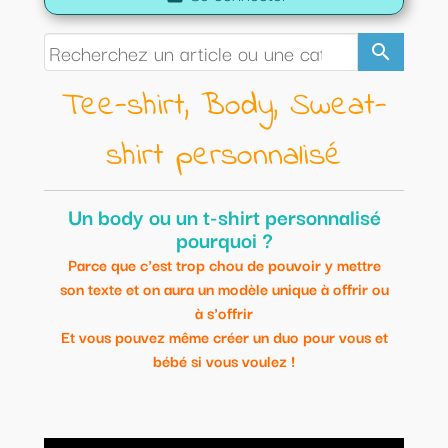
search
Tee-shirt, Body, Sweat-
shirt personnalisé
Un body ou un t-shirt personnalisé
pourquoi ?
Parce que c'est trop chou de pouvoir y mettre
son texte et on aura un modèle unique à offrir ou
à s'offrir
Et vous pouvez même créer un duo pour vous et
bébé si vous voulez !
Voici une idée originale pour habiller votre bébé de façon
originale.
Modèles uniques et personnalisables.