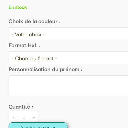
énom :