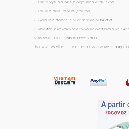
ce et dégraisser avec de l’alcool.
ieure (coté colle)
l'aide de sa feuille de transfert.
our enlever les éventuelles bulles d'air avec une carte (une carte de crédit fait l'affaire).
ransfert délicatement.
e ne pas passer votre voiture au lavage automatique pendant les prochaines 24h.