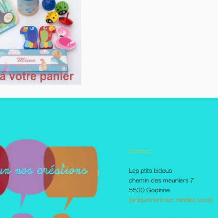
Contact:
Autres pages disponibles
Les ptits bidous
Foire aux questions
chemin des meuniers 7
Le Blog
5530 Godinne
Les livraisons et paiement
(uniquement sur rendez-vous)
Mes amis sur le net
Moi dans la presse