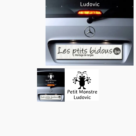
En stock
Choix de la couleur :
Format HxL :
Personnalisation du pr
Quantité :
-
+
Ajouter au panier