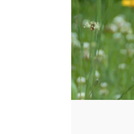
https://www.f
id=442780419