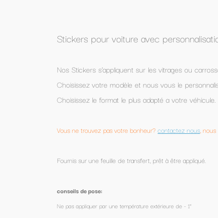
voiture avec personnalisation des prénoms
iquent sur les vitrages ou carrosserie de tous types de véhicules.
odèle et nous vous le personnalisons.
t le plus adapté a votre véhicule.
 votre bonheur?
contactez nous
, nous pouvons le créer pour vous
 de transfert, prêt à être appliqué.
 température extérieure de - 1°