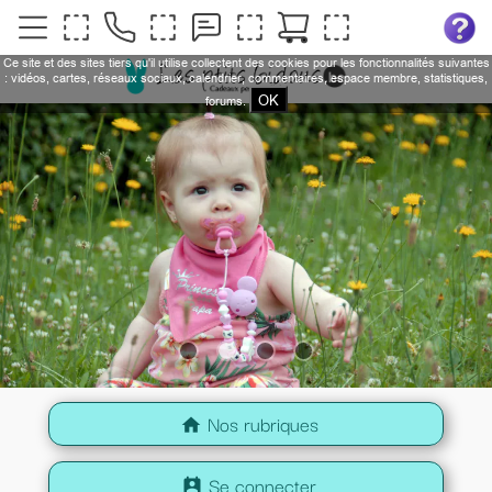
Ce site et des sites tiers qu'il utilise collectent des cookies pour les fonctionnalités suivantes
: vidéos, cartes, réseaux sociaux, calendrier, commentaires, espace membre, statistiques,
OK
forums.
Nos rubriques
home
Se connecter
perm_contact_calendar