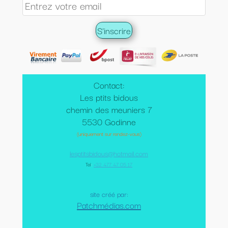
Contact:
Les ptits bidous
chemin des meuniers 7
5530 Godinne
(uniquement sur rendez-vous)
lesptitsbidous@hotmail.com
Tel
:
+32 477 47 05 17
site créé par:
Patchmédias.com