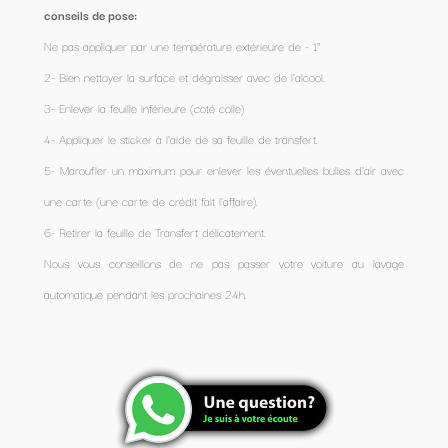
conseils de pose:
Ne pas appliquer par une température extérieure de - 1°
2- Bien nettoyer la surface et dégraisser avec de l’alcool.
3- Enlever la feuille inférieure (coté colle)
4- Appliquer le sticker à l'aide de sa feuille de transfert.
5- Maroufler un maximum pour enlever les éventuelles bulles d'air avec
une carte (une carte de crédit fait l'affaire).
6- Retirer la feuille de Transfert délicatement.
Nous vous conseillons de ne pas passer votre voiture au lavage
automatique pendant les prochaines 24h.