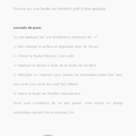
Fournis sur une feuille de transfert, prêt à être appliqué.
conseils de pose:
Ne pas appliquer par une température extérieure de - 1°
2- Bien nettoyer la surface et dégraisser avec de l’alcool.
3- Enlever la feuille inférieure (coté colle)
4- Appliquer le sticker à l'aide de sa feuille de transfert.
5- Maroufler un maximum pour enlever les éventuelles bulles d'air avec
une carte (une carte de crédit fait l'affaire).
6- Retirer la feuille de Transfert délicatement.
Nous vous conseillons de ne pas passer votre voiture au lavage
automatique pendant les prochaines 24h.