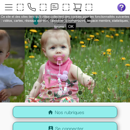
Ce site et des sites tiers qu'il utilise collectent des cookies pour les fonctionnalités suivantes
: vidéos, cartes, réseaux sociaux, calendrier, commentaires, espace membre, statistiques,
OK
forums.
Nos rubriques
home
Se connecter
perm_contact_calendar