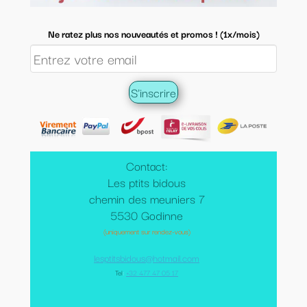
Ne ratez plus nos nouveautés et promos ! (1x/mois)
Contact:
Les ptits bidous
chemin des meuniers 7
5530 Godinne
(uniquement sur rendez-vous)
lesptitsbidous@hotmail.com
Tel
:
+32 477 47 05 17