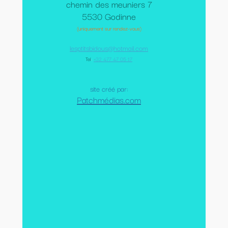
chemin des meuniers 7
5530 Godinne
(uniquement sur rendez-vous)
lesptitsbidous@hotmail.com
Tel
:
+32 477 47 05 17
site créé par:
Patchmédias.com