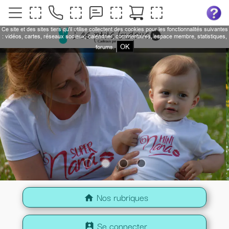
Ce site et des sites tiers qu'il utilise collectent des cookies pour les fonctionnalités suivantes
: vidéos, cartes, réseaux sociaux, calendrier, commentaires, espace membre, statistiques,
OK
forums.
Nos rubriques
home
Se connecter
perm_contact_calendar