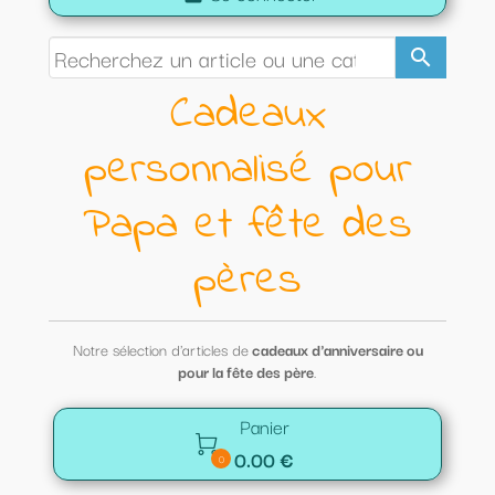
search
Cadeaux
personnalisé pour
Papa et fête des
pères
Notre sélection d'articles de
cadeaux d'anniversaire ou
pour la fête des père
.
Panier

0.00 €
0