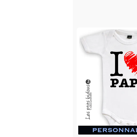
Body o
à partir d
En stock
Couleurs
Taille du
Texte à 