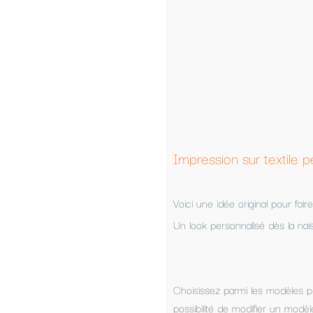
Quantité
-
Ajou
Impression sur textile personnalisé a partir d'un exe
Voici une idée original pour faire passer un message avec humour.
Un look personnalisé dès la naissance, un cadeau pour toute la famille
Choisissez parmi les modèles présentés, ou composez votre propre t
possibilité de modifier un modèle présenté.