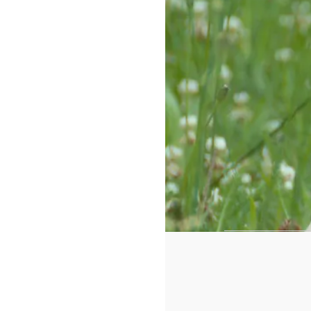
https://www.f
id=442780419
Cadeaux 