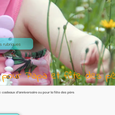
 fête des pères
 des père
.