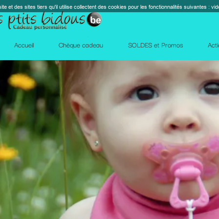
s cookies pour les fonctionnalités suivantes : vidéos, cartes, réseaux sociaux, calendrier, co
perm_contact_
SOLDES et Promos
Action Facebook
Blog
Des qu