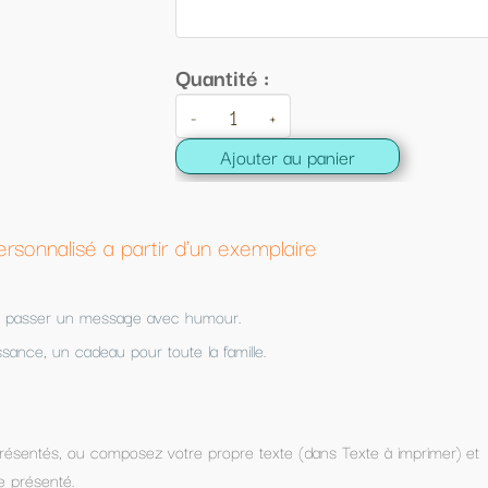
 :
+
ter au panier
mplaire
.
exte (dans Texte à imprimer) et