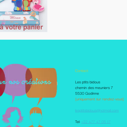
Contact:
Autres pages disponibles
Les ptits bidous
Foire aux questions
chemin des meuniers 7
Le Blog
5530 Godinne
Les livraisons et paiement
(uniquement sur rendez-vous)
Mes amis sur le net
Moi dans la presse
lesptitsbidous@hotmail.com
Me contacter
CGV
Tel:
+32 477 47 05 17
votre comte client