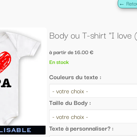
← Retour à la liste
u T-shirt "I love (coeur) PAPA"
e 16.00 €
 du texte :
 Body :
personnaliser? :