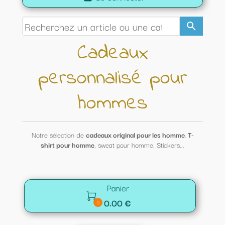
search
Cadeaux
personnalisé pour
hommes
Notre sélection de
cadeaux original pour les homme
.
T-
shirt pour homme
, sweat pour homme, Stickers...
Panier

0.00 €
0