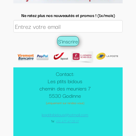
Ne ratez plus nos nouveautés et promos ! (1x/mois)
Contact:
Les ptits bidous
chemin des meuniers 7
5530 Godinne
(uniquement sur rendez-vous)
lesptitsbidous@hotmail.com
Tel
:
+32 477 47 05 17