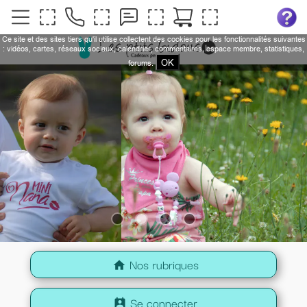
Ce site et des sites tiers qu'il utilise collectent des cookies pour les fonctionnalités suivantes
: vidéos, cartes, réseaux sociaux, calendrier, commentaires, espace membre, statistiques,
OK
forums.
Nos rubriques
home
Se connecter
perm_contact_calendar