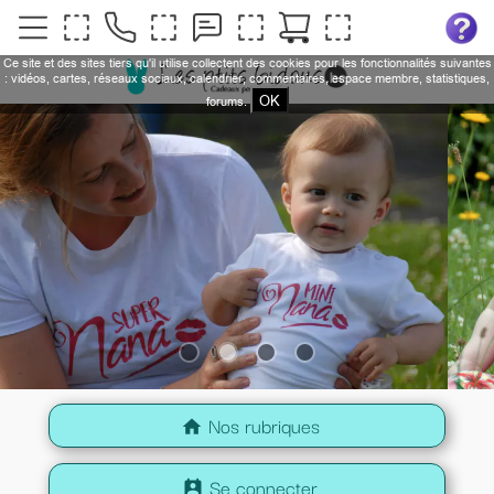
Ce site et des sites tiers qu'il utilise collectent des cookies pour les fonctionnalités suivantes
: vidéos, cartes, réseaux sociaux, calendrier, commentaires, espace membre, statistiques,
OK
forums.
Nos rubriques
home
Se connecter
perm_contact_calendar