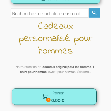
search
Cadeaux
personnalisé pour
hommes
Notre sélection de
cadeaux original pour les homme
.
T-
shirt pour homme
, sweat pour homme, Stickers...
Panier

0.00 €
0