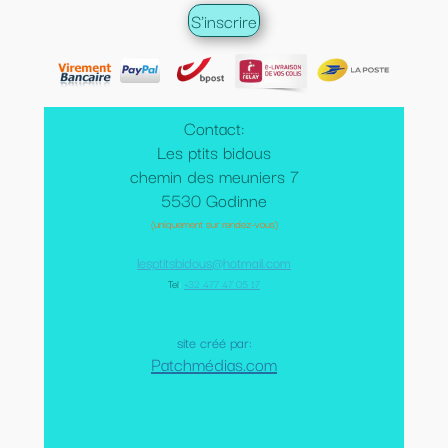
Contact:
Les ptits bidous
chemin des meuniers 7
5530 Godinne
(uniquement sur rendez-vous)
lesptitsbidous@hotmail.com
Tel
:
+32 477 47 05 17
site créé par:
Patchmédias.com