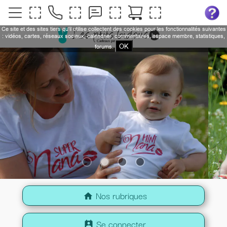
Ce site et des sites tiers qu'il utilise collectent des cookies pour les fonctionnalités suivantes
: vidéos, cartes, réseaux sociaux, calendrier, commentaires, espace membre, statistiques,
OK
forums.
Nos rubriques
home
Se connecter
perm_contact_calendar