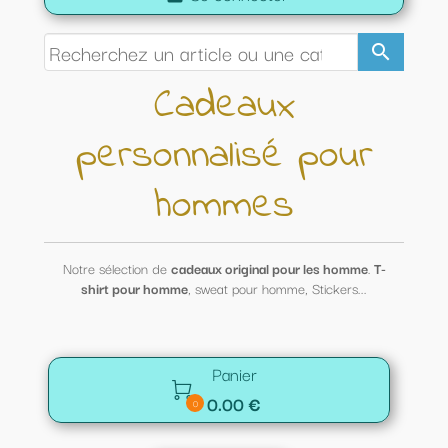
search
Cadeaux
personnalisé pour
hommes
Notre sélection de
cadeaux original pour les homme
.
T-
shirt pour homme
, sweat pour homme, Stickers...
Panier

0.00 €
0