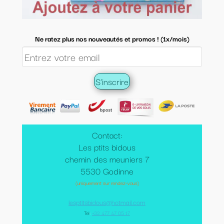
Ne ratez plus nos nouveautés et promos ! (1x/mois)
Contact:
Les ptits bidous
chemin des meuniers 7
5530 Godinne
(uniquement sur rendez-vous)
lesptitsbidous@hotmail.com
Tel
:
+32 477 47 05 17