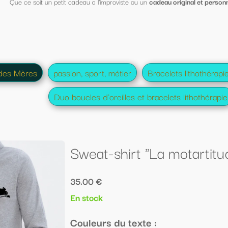
iste ou un
cadeau original et personnalisé pour la fête des mères
, vous trou
ier
Bracelets lithothérapie homme et femme
Boucles d'
lles et bracelets lithothérapie
Lithothérapie spécial maman
irt "La motartitude"
 texte :