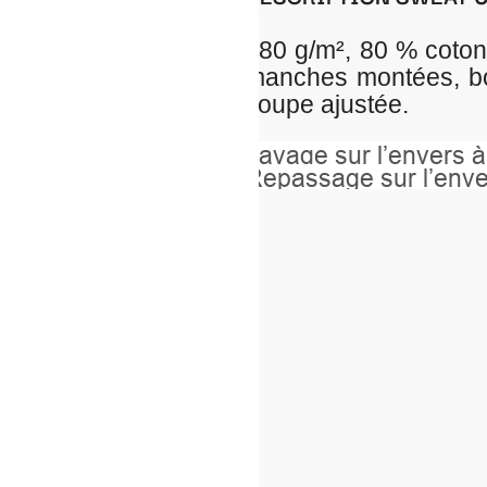
80 g/m², 80 % coton ring spun peigné, 20 
anches montées, bord côte avec élasthane
oupe ajustée.
avage sur l’envers à 40°.
epassage sur l’envers.