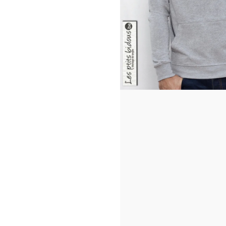
Taille du sw
Impression 
Texte à per
Quantité :