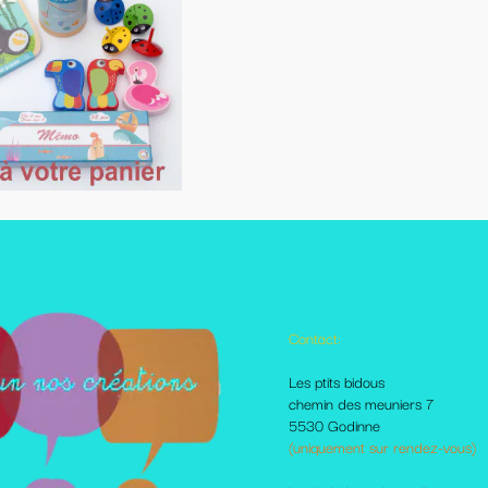
Contact:
Autres pages disponibles
Les ptits bidous
Foire aux questions
chemin des meuniers 7
Le Blog
5530 Godinne
Les livraisons et paiement
(uniquement sur rendez-vous)
Mes amis sur le net
Moi dans la presse