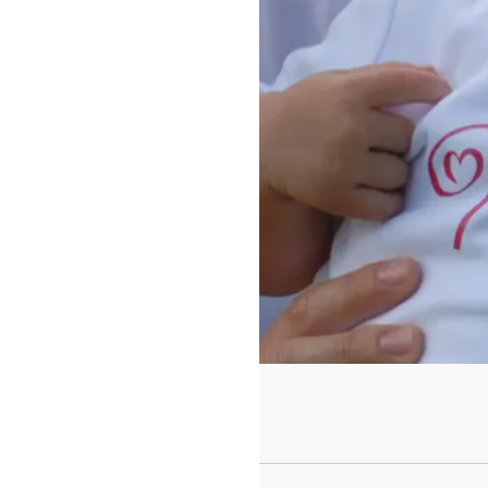
https://www.f
id=442780419