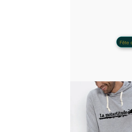
Que ce soit un petit cadeau a l'improv
Fête des Mères
passion, sport, mét
Duo boucles d'orei
Sweat-sh
35.00 €
En stock
Couleurs du