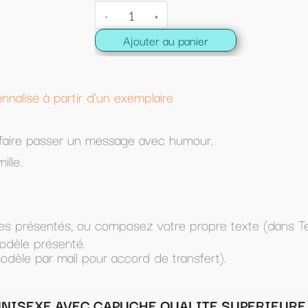
au panier
re
c humour.
tre propre texte (dans Texte à imprimer) et
 transfert).
QUALITE SUPERIEURE