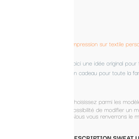
-
+
Ajouter 
mpression sur textile personnalisé à partir d'un exemplai
oici une idée original pour faire passer un message ave
n cadeau pour toute la famille.
hoisissez parmi les modèles présentés, ou composez vo
ossibilité de modifier un modèle présenté.
Nous vous renverrons le modèle par mail pour accord de
ESCRIPTION SWEAT UNISEXE AVEC CAPUCHE 