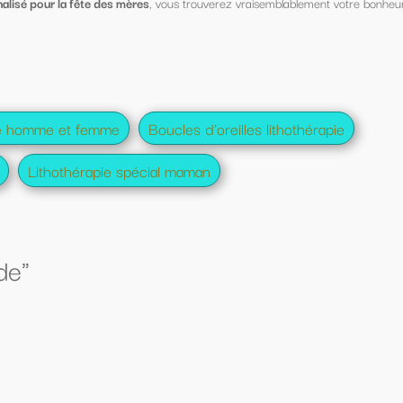
verez vraisemblablement votre bonheur
oreilles lithothérapie