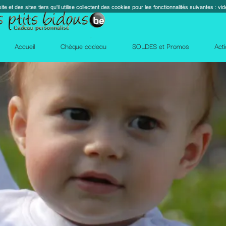
s cookies pour les fonctionnalités suivantes : vidéos, cartes, réseaux sociaux, calendrier, co
perm_contact_
SOLDES et Promos
Action Facebook
Blog
Des qu