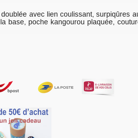
issant, surpiqûres aux épaules,
rou plaquée, coutures de côté,