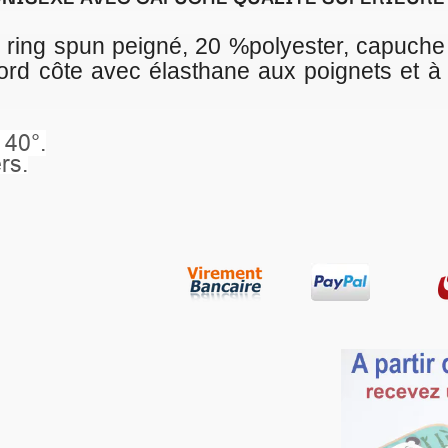
%polyester, capuche doublée avec lien coul
 aux poignets et à la base, poche kangou