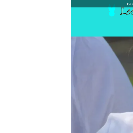
Ce site et des sites tiers qu'il utilise collectent de
Accueil
Chèque cadeau