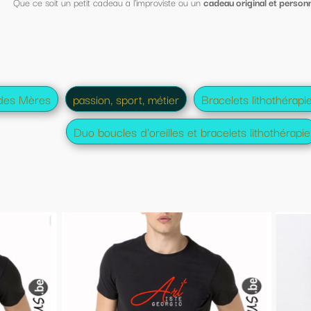
iste ou un
cadeau original et personnalisé pour la fête des mères
, vous trou
ier
Bracelets lithothérapie homme et femme
Boucles d'
lles et bracelets lithothérapie
Lithothérapie spécial maman