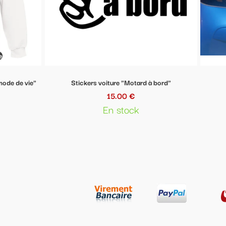
e "Motard à bord"
Stickers voiture "Abygail"
00 €
16.50 €
stock
En stock