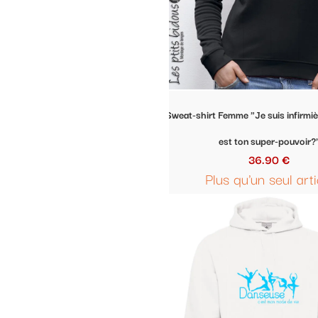
Sweat-shirt Femme "Je suis infirmière et toi, quel
Sweat-shirt Femme "In
est ton super-pouvoir?"
édition
36.90 €
36.
Plus qu'un seul article
Plus qu'un 