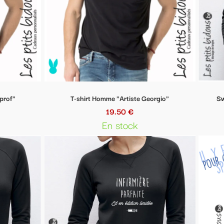
Artiste Georgio"
Sweat-shirt Femme "Running attitude"
50 €
36.90 €
stock
Plus qu'un seul article