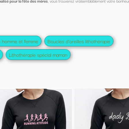
verez vraisemblablement votre bonheur
oreilles lithothérapie