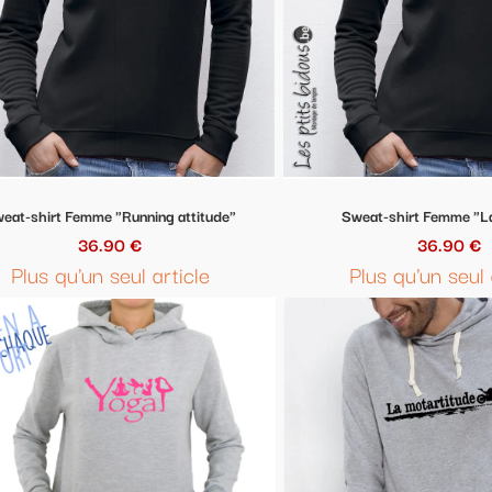
Sweat-shirt Femme "Lady biker"
36.90 €
Plus qu'un seul article