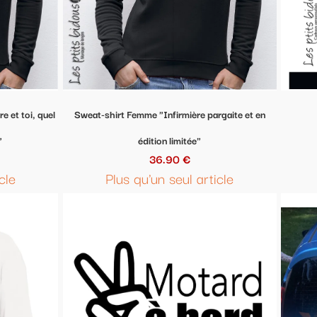
firmière pargaite et en
Sweat-shirt "Yoga"
35.00 €
 limitée"
En stock
90 €
seul article