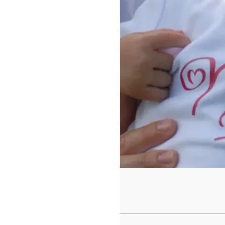
https://www.f
id=442780419