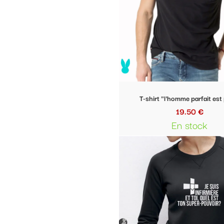
T-shirt "l'homme parfait est prof"
T-shirt Homme "
19.50 €
19.
En stock
En 