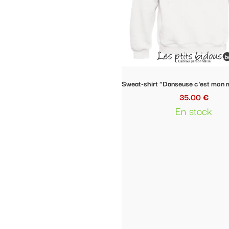
Sweat-shirt "Danseuse c'est mon mode de vie"
Stickers voitur
35.00 €
15.
En stock
En 