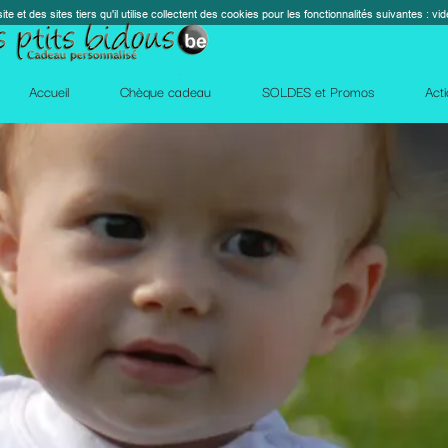
s cookies pour les fonctionnalités suivantes : vidéos, cartes, réseaux sociaux, calendrier, co
perm_contact_
SOLDES et Promos
Action Facebook
Blog
Des qu