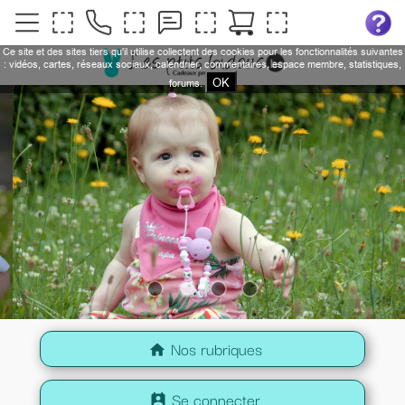
Ce site et des sites tiers qu'il utilise collectent des cookies pour les fonctionnalités suivantes
: vidéos, cartes, réseaux sociaux, calendrier, commentaires, espace membre, statistiques,
OK
forums.
Nos rubriques
home
Se connecter
perm_contact_calendar