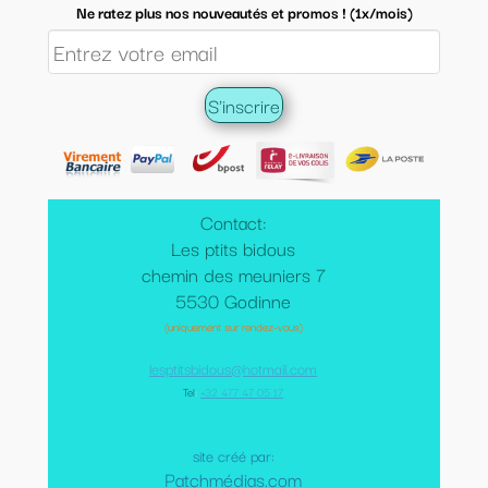
Ne ratez plus nos nouveautés et promos ! (1x/mois)
Contact:
Les ptits bidous
chemin des meuniers 7
5530 Godinne
(uniquement sur rendez-vous)
lesptitsbidous@hotmail.com
Tel
:
+32 477 47 05 17
site créé par:
Patchmédias.com