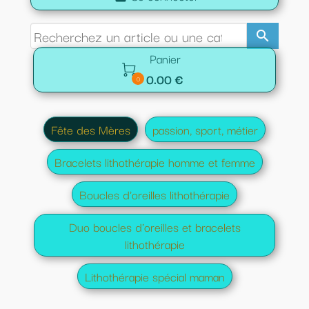
search
Panier

0.00 €
0
Fête des Mères
passion, sport, métier
Bracelets lithothérapie homme et femme
Boucles d'oreilles lithothérapie
Duo boucles d'oreilles et bracelets
lithothérapie
Lithothérapie spécial maman