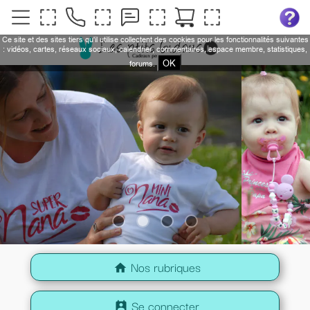
Ce site et des sites tiers qu'il utilise collectent des cookies pour les fonctionnalités suivantes
: vidéos, cartes, réseaux sociaux, calendrier, commentaires, espace membre, statistiques,
OK
forums.
Nos rubriques
home
Se connecter
perm_contact_calendar