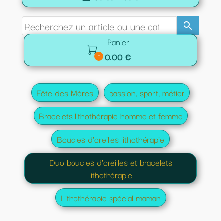
search
Panier

0.00 €
0
Fête des Mères
passion, sport, métier
Bracelets lithothérapie homme et femme
Boucles d'oreilles lithothérapie
Duo boucles d'oreilles et bracelets
lithothérapie
Lithothérapie spécial maman