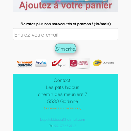
Ne ratez plus nos nouveautés et promos ! (1x/mois)
Contact:
Les ptits bidous
chemin des meuniers 7
5530 Godinne
(uniquement sur rendez-vous)
lesptitsbidous@hotmail.com
Tel
:
+32 477 47 05 17