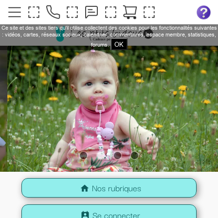
Ce site et des sites tiers qu'il utilise collectent des cookies pour les fonctionnalités suivantes
: vidéos, cartes, réseaux sociaux, calendrier, commentaires, espace membre, statistiques,
OK
forums.
Nos rubriques
home
Se connecter
perm_contact_calendar