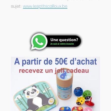
sujet:
www.lesptitscailloux.be