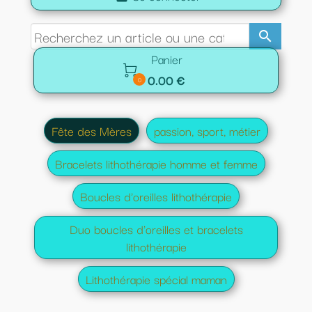
search
Panier

0.00 €
0
Fête des Mères
passion, sport, métier
Bracelets lithothérapie homme et femme
Boucles d'oreilles lithothérapie
Duo boucles d'oreilles et bracelets
lithothérapie
Lithothérapie spécial maman