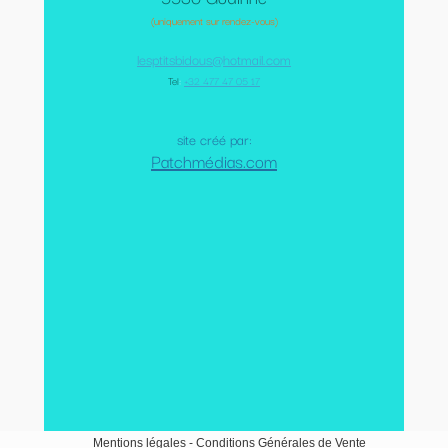
(uniquement sur rendez-vous)
lesptitsbidous@hotmail.com
Tel
:
+32 477 47 05 17
site créé par:
Patchmédias.com
Mentions légales
-
Conditions Générales de Vente