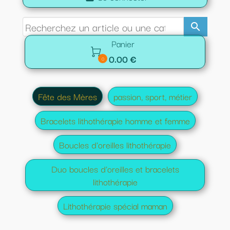
search
Panier

0.00 €
0
Fête des Mères
passion, sport, métier
Bracelets lithothérapie homme et femme
Boucles d'oreilles lithothérapie
Duo boucles d'oreilles et bracelets
lithothérapie
Lithothérapie spécial maman