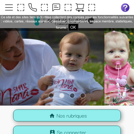
Ce site et des sites tiers qu'il utilise collectent des cookies pour les fonctionnalités suivantes
: vidéos, cartes, réseaux sociaux, calendrier, commentaires, espace membre, statistiques,
OK
forums.
Nos rubriques
home
Se connecter
perm_contact_calendar