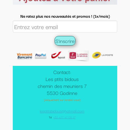
Ne ratez plus nos nouveautés et promos ! (1x/mois)
Contact:
Les ptits bidous
chemin des meuniers 7
5530 Godinne
(uniquement sur rendez-vous)
lesptitsbidous@hotmail.com
Tel
:
+32 477 47 05 17