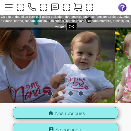
Ce site et des sites tiers qu'il utilise collectent des cookies pour les fonctionnalités suivantes
: vidéos, cartes, réseaux sociaux, calendrier, commentaires, espace membre, statistiques,
OK
forums.
Nos rubriques
home
Se connecter
perm_contact_calendar