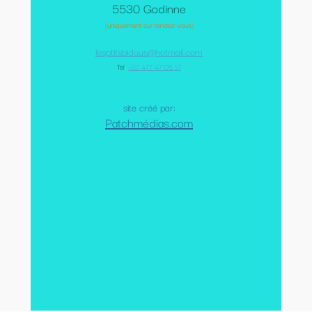
5530 Godinne
(uniquement sur rendez-vous)
lesptitsbidous@hotmail.com
Tel
:
+32 477 47 05 17
site créé par:
Patchmédias.com