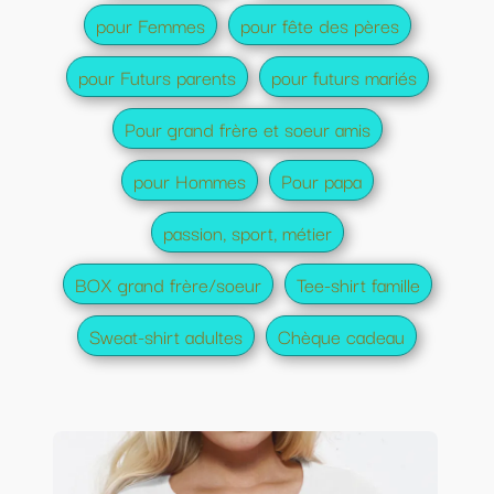
pour Femmes
pour fête des pères
pour Futurs parents
pour futurs mariés
Pour grand frère et soeur amis
pour Hommes
Pour papa
passion, sport, métier
BOX grand frère/soeur
Tee-shirt famille
Sweat-shirt adultes
Chèque cadeau