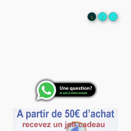
1
2
>