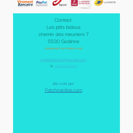
Contact:
Les ptits bidous
chemin des meuniers 7
5530 Godinne
(uniquement sur rendez-vous)
lesptitsbidous@hotmail.com
Tel
:
+32 477 47 05 17
site créé par:
Patchmédias.com