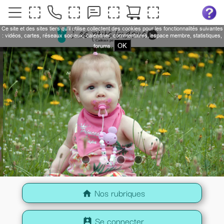
Ce site et des sites tiers qu'il utilise collectent des cookies pour les fonctionnalités suivantes
: vidéos, cartes, réseaux sociaux, calendrier, commentaires, espace membre, statistiques,
OK
forums.
Nos rubriques
home
Se connecter
perm_contact_calendar