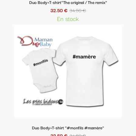
Duo Body+T-shirt"The original / The remix"
32.50 €
34.50 €
En stock
Duo Body+T-shirt "#monfils #mamère"
32.50 €
34.50 €