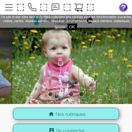
Ce site et des sites tiers qu'il utilise collectent des cookies pour les fonctionnalités suivantes
: vidéos, cartes, réseaux sociaux, calendrier, commentaires, espace membre, statistiques,
OK
forums.
Nos rubriques
home
Se connecter
perm_contact_calendar