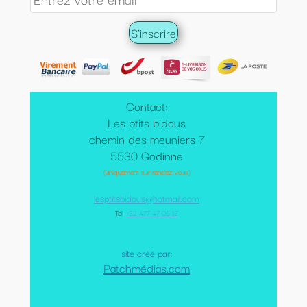
Contact:
Les ptits bidous
chemin des meuniers 7
5530 Godinne
(uniquement sur rendez-vous)
lesptitsbidous@hotmail.com
Tel
:
+32 477 47 05 17
site créé par:
Patchmédias.com