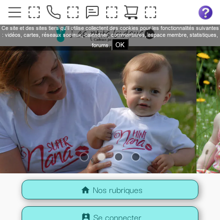
Ce site et des sites tiers qu'il utilise collectent des cookies pour les fonctionnalités suivantes
: vidéos, cartes, réseaux sociaux, calendrier, commentaires, espace membre, statistiques,
OK
forums.
Nos rubriques
home
Se connecter
perm_contact_calendar