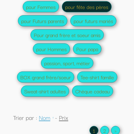
pour Femmes
pour fête des pères
pour Futurs parents
pour futurs mariés
Pour grand frère et soeur amis
pour Hommes
Pour papa
passion, sport, métier
BOX grand frère/soeur
Tee-shirt famille
Sweat-shirt adultes
Chèque cadeau
Trier par :
Nom
-
Prix
1
2
>