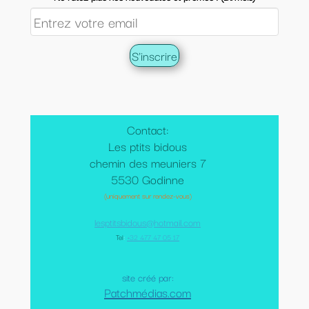
Contact:
Les ptits bidous
chemin des meuniers 7
5530 Godinne
(uniquement sur rendez-vous)
lesptitsbidous@hotmail.com
Tel
:
+32 477 47 05 17
site créé par:
Patchmédias.com