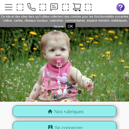
Ce site et des sites tiers qu'il utilise collectent des cookies pour les fonctionnalités suivantes
: vidéos, cartes, réseaux sociaux, calendrier, commentaires, espace membre, statistiques,
OK
forums.
Nos rubriques
home
Se connecter
perm_contact_calendar