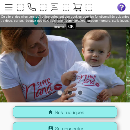
Ce site et des sites tiers qu'il utilise collectent des cookies pour les fonctionnalités suivantes
: vidéos, cartes, réseaux sociaux, calendrier, commentaires, espace membre, statistiques,
OK
forums.
Nos rubriques
home
Se connecter
perm_contact_calendar