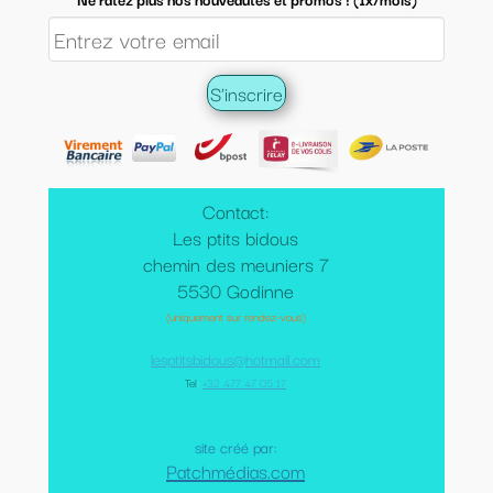
Contact:
Les ptits bidous
chemin des meuniers 7
5530 Godinne
(uniquement sur rendez-vous)
lesptitsbidous@hotmail.com
Tel
:
+32 477 47 05 17
site créé par:
Patchmédias.com